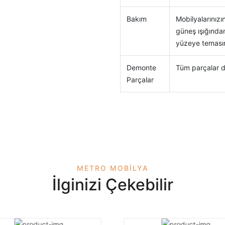
Bakım
Mobilyalarınızın
güneş ışığında
yüzeye temasın
Demonte
Tüm parçalar d
Parçalar
METRO MOBILYA
İlginizi Çekebilir