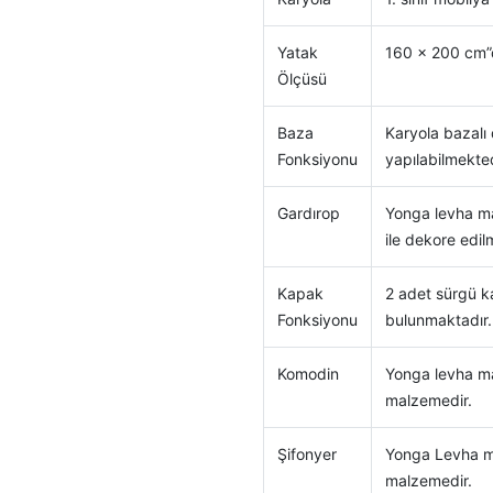
Yatak
160 x 200 cm”d
Ölçüsü
Baza
Karyola bazalı 
Fonksiyonu
yapılabilmekted
Gardırop
Yonga levha mal
ile dekore edilm
Kapak
2 adet sürgü ka
Fonksiyonu
bulunmaktadır.
Komodin
Yonga levha mal
malzemedir.
Şifonyer
Yonga Levha mal
malzemedir.