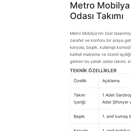
Metro Mobilya
Odası Takımı
Metro Mobilya’nın özel tasarımıy
zarafet ve konforu bir araya geti
karyola, başlık, kullanışlı komo
kaliteli malzeme ve özenli işçiliğ
getiren bu yatak odası takımı, ev
TEKNİK ÖZELLİKLER
Özellik
Açıklama
Takım
1 Adet Gardırop
İçeriği
Adet Şifonyer 
Başlık
1. sınıf kumaş il
Karyola
1. sınıf mobilya 